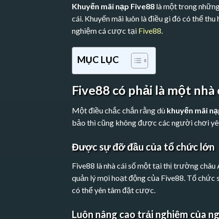
Khuyến mãi nạp Five88
là một trong những
cái. Khuyến mãi luôn là điều gì đó có thể th
nghiệm cá cược tại
Five88
.
MỤC LỤC
Five88 có phải là một nhà c
Một điều chắc chắn rằng dù
khuyến mãi nạ
bảo thì cũng không được các người chơi yêu 
Được sự đỡ đầu của tổ chức lớn
Five88 là nhà cái số một tại thị trường châu
quản lý mọi hoạt động của Five88. Tổ chức s
có thể yên tâm đặt cược.
Luôn nâng cao trải nghiệm của n