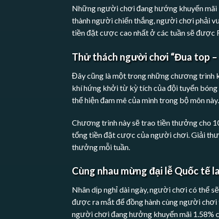
Những người chơi đang hướng khuyến mãi 1.
thành người chiến thắng, người chơi phải v
tiền đặt cược cao nhất ở các tuần sẽ được 
Thử thách người chơi “Đua top –
Đây cũng là một trong những chương trình 
khí hứng khởi từ kỳ tích của đội tuyển bóng
thể hiện đam mê của mình trong bộ môn này
Chương trình này sẽ trao tiền thưởng cho 1
tổng tiền đặt cược của người chơi. Giải thư
thưởng mỗi tuần.
Cùng nhau mừng đại lễ Quốc tế l
Nhân dịp nghỉ dài ngày, người chơi có thể s
được ra mắt để đồng hành cùng người chơi t
người chơi đang hưởng khuyến mãi 1.58% củ