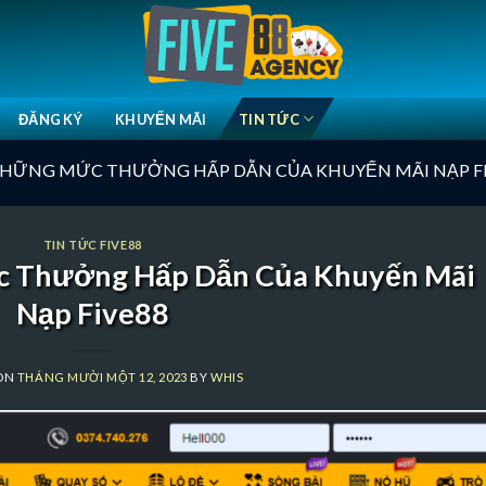
ĐĂNG KÝ
KHUYẾN MÃI
TIN TỨC
HỮNG MỨC THƯỞNG HẤP DẪN CỦA KHUYẾN MÃI NẠP FI
TIN TỨC FIVE88
 Thưởng Hấp Dẫn Của Khuyến Mãi
Nạp Five88
 ON
THÁNG MƯỜI MỘT 12, 2023
BY
WHIS