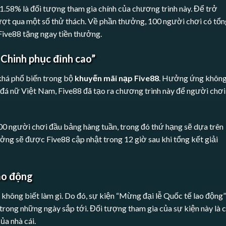
58% là đối tượng tham gia chính của chương trình này. Để trở
ượt qua một số thử thách. Về phần thưởng, 100 người chơi có tổn
Five88 tặng ngay tiền thưởng.
 Chinh phục đỉnh cao”
khá phổ biến trong bộ
khuyến mãi nạp Five88
. Hưởng ứng khôn
 đá nữ Việt Nam, Five88 đã tạo ra chương trình này để người chơi
.
00 người chơi đầu bảng hàng tuần, trong đó thứ hạng sẽ dựa trên
ởng sẽ được Five88 cập nhật trong 12 giờ sau khi tổng kết giải
ao động
ẽ không biết làm gì. Do đó, sự kiện “Mừng đại lễ Quốc tế lao động”
rong những ngày sắp tới. Đối tượng tham gia của sự kiện này là 
a nhà cái.