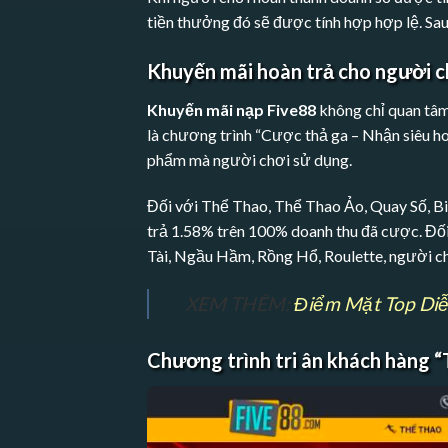
tiền thưởng đó sẽ được tính hợp hợp lệ. Sau 
Khuyến mãi hoàn trả cho người c
Khuyến mãi nạp Five88
không chỉ quan tâm
là chương trình “Cược thả ga – Nhận siêu ho
phẩm mà người chơi sử dụng.
Đối với Thể Thao, Thể Thao Ảo, Quay Số, 
trả 1.58% trên 100% doanh thu đã cược. Đối
Tài, Ngầu Hầm, Rồng Hổ, Roulette, người c
XEM THÊM:
Điểm Mặt Top Diễ
Chương trình tri ân khách hàng 