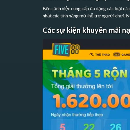
Bên cạnh việc cung cấp đa dạng các loại cá
nhật các tính năng mới hỗ trợ người chơi. N
Các sự kiện khuyến mãi n