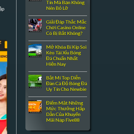
Tín Mà Bạn Không
Nên Bỏ Lỡ
cập
Giải Đáp Thắc Mắc
Chơi Casino Online
Có Bị Bắt Không?
Mở Khóa Bí Kíp Soi
Kèo Tài Xỉu Bóng
Đá Chuẩn Nhất
Hiện Nay
Bật Mí Top Diễn
Đàn Cá Độ Bóng Đá
Uy Tín Cho Newbie
Điểm Mặt Những
Mức Thưởng Hấp
Dẫn Của Khuyến
Mãi Nạp Five88