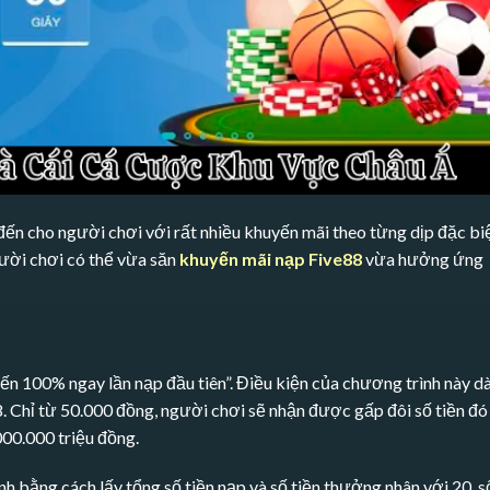
ến cho người chơi với rất nhiều khuyến mãi theo từng dịp đặc bi
gười chơi có thể vừa săn
khuyến mãi nạp Five88
vừa hưởng ứng
n 100% ngay lần nạp đầu tiên”. Điều kiện của chương trình này d
88. Chỉ từ 50.000 đồng, người chơi sẽ nhận được gấp đôi số tiền đó
.000.000 triệu đồng.
h bằng cách lấy tổng số tiền nạp và số tiền thưởng nhân với 20, s